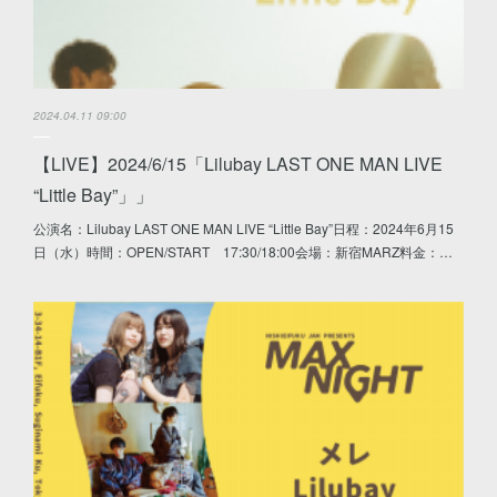
2024.04.11 09:00
【LIVE】2024/6/15「Lilubay LAST ONE MAN LIVE
“Little Bay”」」
公演名：Lilubay LAST ONE MAN LIVE “Little Bay”日程：2024年6月15
日（水）時間：OPEN/START 17:30/18:00会場：新宿MARZ料金：…