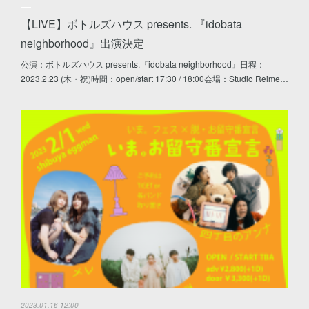
【LIVE】ボトルズハウス presents. 『idobata
neighborhood』出演決定
公演：ボトルズハウス presents.『idobata neighborhood』日程：
2023.2.23 (木・祝)時間：open/start 17:30 / 18:00会場：Studio Reime…
2023.01.16 12:00