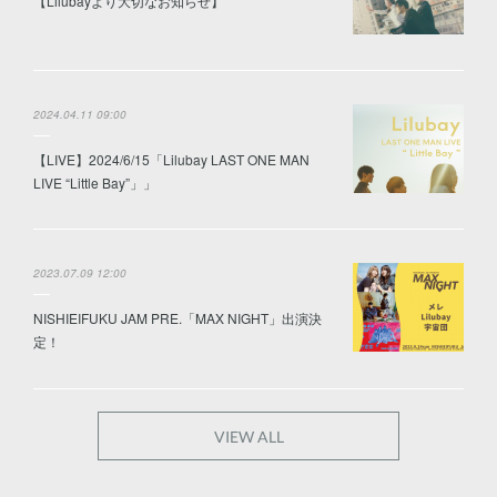
【Lilubayより大切なお知らせ】
2024.04.11 09:00
【LIVE】2024/6/15「Lilubay LAST ONE MAN
LIVE “Little Bay”」」
2023.07.09 12:00
NISHIEIFUKU JAM PRE.「MAX NIGHT」出演決
定！
VIEW ALL