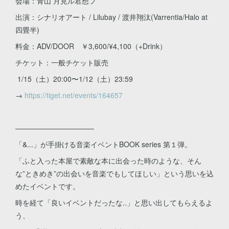
会場：青山 月見ル君想フ
出演：シナリオアート / Lilubay / 渡井翔汰(Varrentia/Halo at
四畳半)
料金：ADV/DOOR ￥3,600/¥4,100（+Drink）
チケット：一般チケット販売
1/15（土）20:00〜1/12（土）23:59
→
https://tiget.net/events/164657
———————————
「&...」が手掛ける音楽イベントBOOK series 第１弾。
「ふと入った本屋で素敵な本に出会った時のような、そん
な”ときめき”の出会いを音楽でもしてほしい」という思いを込
めたイベントです。
時を経て「良いイベントだったな..」と思い出してもらえるよ
う、