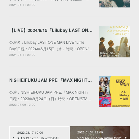
2024.04.11 09:00
【LIVE】2024/6/15「Lilubay LAST ONE MAN LIVE “Little Bay”」」
公演名：Lilubay LAST ONE MAN LIVE “Little
Bay”日程：2024年6月15日（水）時間：OPEN/…
2024.04.11 09:00
NISHIEIFUKU JAM PRE.「MAX NIGHT」出演決定！
公演：NISHIEIFUKU JAM PRE.「MAX NIGHT」
日程：2023年9月24日（日）時間：OPEN/STA…
2023.07.09 12:00
2023.01.31 12:00
2023.03.17 10:00
2nd ep『Home away from
3.19 ワンマンライブの配