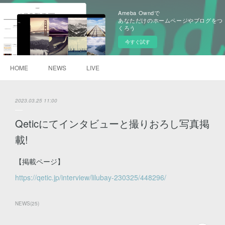
Ameba Owndで
あなただけのホームページやブログをつ
くろう
今すぐ試す
HOME
NEWS
LIVE
2023.03.25 11:00
Qeticにてインタビューと撮りおろし写真掲
載!
【掲載ページ】
https://qetic.jp/interview/lilubay-230325/448296/
NEWS
(
25
)